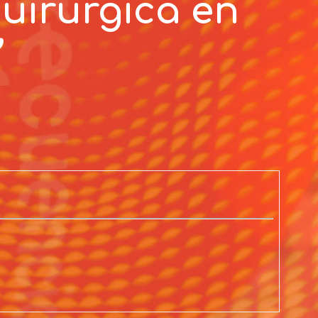
uirúrgica en
’