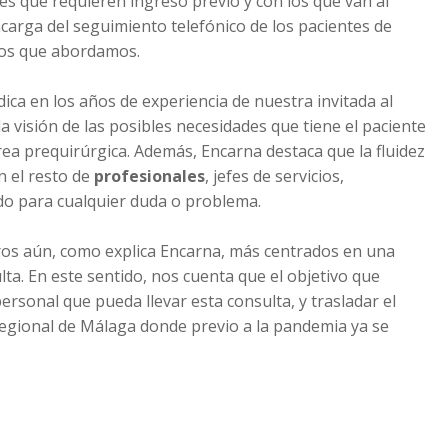
es que requieren ingreso previo y con los que van al
carga del seguimiento telefónico de los pacientes de
tos que abordamos.
dica en los años de experiencia de nuestra invitada al
a visión de las posibles necesidades que tiene el paciente
ea prequirúrgica. Además, Encarna destaca que la fluidez
n el resto de
profesionales
, jefes de servicios,
do para cualquier duda o problema.
ros aún, como explica Encarna, más centrados en una
ta. En este sentido, nos cuenta que el objetivo que
 personal que pueda llevar esta consulta, y trasladar el
 Regional de Málaga donde previo a la pandemia ya se