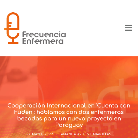
Cooperación Internacional en ‘Cuenta con
Fuden’: hablamos con dos enfermeras
becadas para un nuevo proyecto en
Paraguay
27 MAYO, 2022
AMANDA AVILÉS CABANILLAS