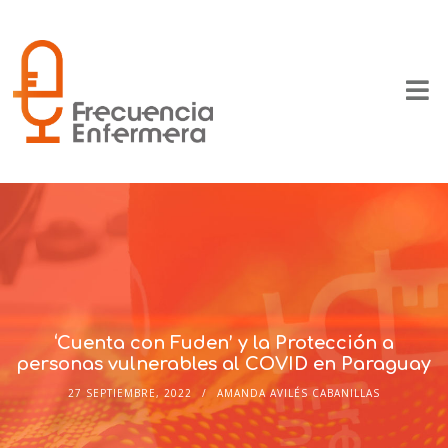
‘Cuenta con Fuden’ y la Protección a
personas vulnerables al COVID en Paraguay
27 SEPTIEMBRE, 2022
AMANDA AVILÉS CABANILLAS