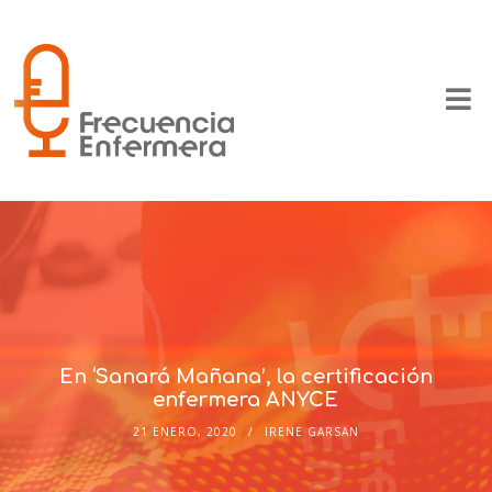
En ‘Sanará Mañana’, la certificación
enfermera ANYCE
21 ENERO, 2020
IRENE GARSAN