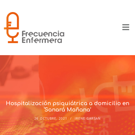
Hospitalización psiquiátrica a domicilio en
‘Sanará Mañana’
26 OCTUBRE, 2021
IRENE GARSAN