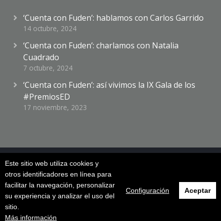
‘Cuenta con Fuden’: hablamos con Carlos Garrido
14 octubre, 2024
‘Cuenta con Fuden’: charlamos con Natalia
Cuadrado
7 octubre, 2024
‘Cuenta con Fuden’: así vivimos la IX Gala de los
#PremiosED
17 noviembre, 2023
Este sitio web utiliza cookies y
otros identificadores en línea para
Frecuencia Enfermera. Fundación para el Desarrollo de la
facilitar la navegación, personalizar
Enfermería /
Condiciones de uso
/
Protección de datos
/
Configuración
Aceptar
su experiencia y analizar el uso del
Política de cookies
/
Seguridad
sitio.
Más información