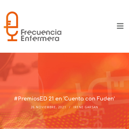
#PremiosED 21 en ‘Cuenta con Fuden’
26 NOVIEMBRE, 2021
IRENE GARSAN