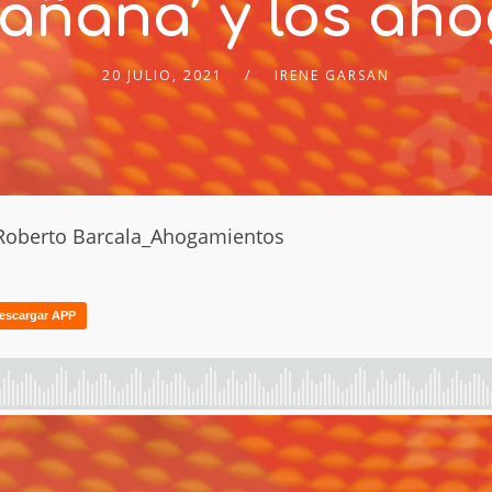
añana’ y los ah
20 JULIO, 2021
IRENE GARSAN