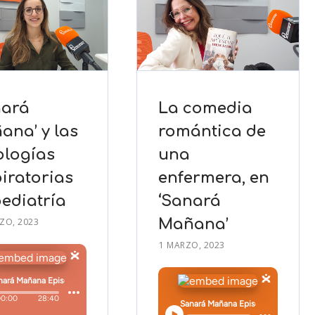
nará
La comedia
ana’ y las
romántica de
ologías
una
iratorias
enfermera, en
pediatría
‘Sanará
ZO, 2023
Mañana’
1 MARZO, 2023