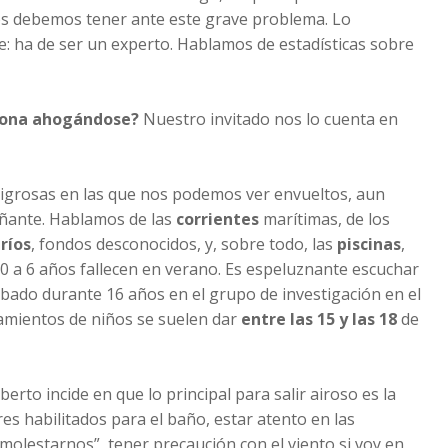
os debemos tener ante este grave problema. Lo
te: ha de ser un experto. Hablamos de estadísticas sobre
rsona ahogándose?
Nuestro invitado nos lo cuenta en
ligrosas en las que nos podemos ver envueltos, aun
ñante. Hablamos de las
corrientes
marítimas, de los
s
ríos
, fondos desconocidos, y, sobre todo, las
piscinas
,
0 a 6 años fallecen en verano. Es espeluznante escuchar
abado durante 16 años en el grupo de investigación en el
gamientos de niños se suelen dar
entre las 15 y las 18
de
rto incide en que lo principal para salir airoso es la
es habilitados para el baño, estar atento en las
molestarnos”, tener precaución con el viento si voy en