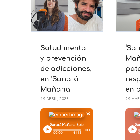
Salud mental
‘Sa
y prevención
Mañ
de adicciones,
pat
en ‘Sanará
resp
Mañana’
en 
19 ABRIL, 2023
29 MAR