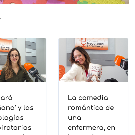
…
nará
La comedia
ana’ y las
romántica de
ologías
una
iratorias
enfermera, en