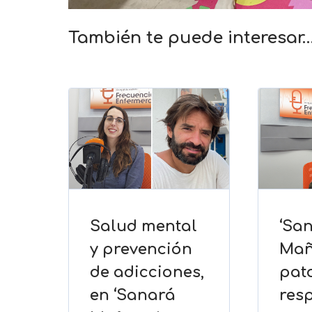
También te puede interesar
Salud mental
‘Sa
y prevención
Mañ
de adicciones,
pat
en ‘Sanará
resp