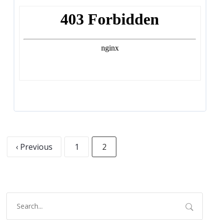
‹ Previous
1
2