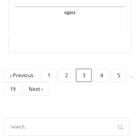
‹ Previous
1
2
3
4
5
…
19
Next ›